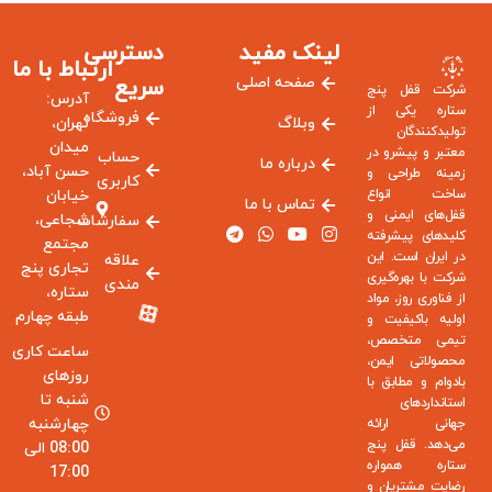
لینک مفید
دسترسی
ارتباط با ما
صفحه اصلی
سریع
شرکت قفل پنج
آدرس:
ستاره یکی از
فروشگاه
وبلاگ
تهران،
تولیدکنندگان
میدان
معتبر و پیشرو در
حساب
درباره ما
حسن آباد،
زمینه طراحی و
کاربری
ساخت انواع
خیابان
تماس با ما
قفل‌های ایمنی و
شجاعی،
سفارشات
کلیدهای پیشرفته
مجتمع
در ایران است. این
علاقه
تجاری پنج
شرکت با بهره‌گیری
مندی
ستاره،
از فناوری روز، مواد
طبقه چهارم
اولیه باکیفیت و
تیمی متخصص،
ساعت کاری
محصولاتی ایمن،
روزهای
بادوام و مطابق با
شنبه تا
استانداردهای
چهارشنبه
جهانی ارائه
می‌دهد. قفل پنج
08:00 الی
ستاره همواره
17:00
رضایت مشتریان و