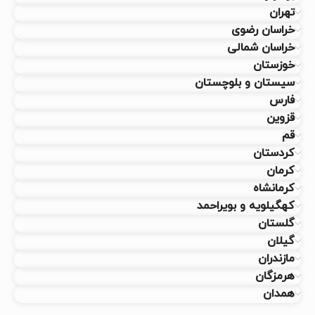
تهران
خراسان رضوی
خراسان شمالی
خوزستان
سیستان و بلوچستان
فارس
قزوین
قم
کردستان
کرمان
کرمانشاه
کهگیلویه و بویراحمد
گلستان
گیلان
مازندران
هرمزگان
همدان