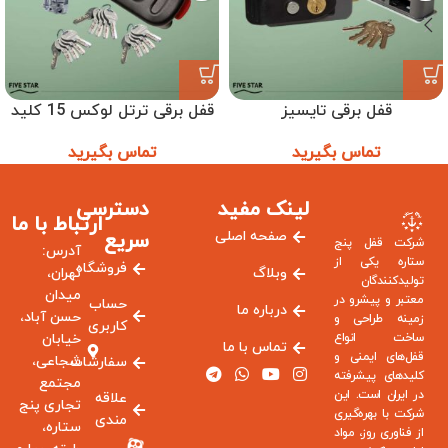
قفل برقی تایسیز
قفل برقی ترتل لوکس 15 کلید
تماس بگیرید
تماس بگیرید
لینک مفید
دسترسی
ارتباط با ما
صفحه اصلی
سریع
شرکت قفل پنج
آدرس:
ستاره یکی از
فروشگاه
وبلاگ
تهران،
تولیدکنندگان
میدان
معتبر و پیشرو در
حساب
درباره ما
حسن آباد،
زمینه طراحی و
کاربری
ساخت انواع
خیابان
تماس با ما
قفل‌های ایمنی و
شجاعی،
سفارشات
کلیدهای پیشرفته
مجتمع
در ایران است. این
علاقه
تجاری پنج
شرکت با بهره‌گیری
مندی
ستاره،
از فناوری روز، مواد