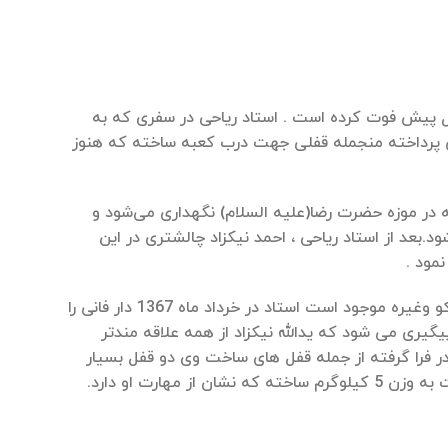
دالله (عبدالوهاب) ریاحی اولین سازنده این نوع قفل ها بوده که بیش از 90 سال پیش فوت کرده است . استاد ریاحی در سفری که به
 پرداخته منجمله قفلی جهت درب کعبه ساخته که هنوز
زاد هم قفلی با وزن یك كیلو و 280گرم از طلاست كه در موزه حضرت رضا(علیه السلام) نگهداری می‌شود و
ر پاریس نگهداری می‌شود.بعد از استاد ریاحی ، احمد نیکزاد چالشتری در این
مود .
نمونه هایی از آثار استادنیکزاد در موزه های دنیا چون موزه لندن –لوور-هامبورگ-شیکاکو وغیره موجود است استاد در خرداد ماه 1367 دار فانی را
پیگیری می شود که یدالله نیکزاد از همه علاقه مندتر
حل قفلسازی را نزد پدر فرا گرفته از جمله قفل های ساخت وی دو قفل بسیار
ظریف که هر کدام با حدود 30 قطعه وزنی معادل 4 گرم دارد ضمنا قفلی با همان قطعات به وزن 5 کیلوگرم ساخته که نشان از مهارت او دارد.