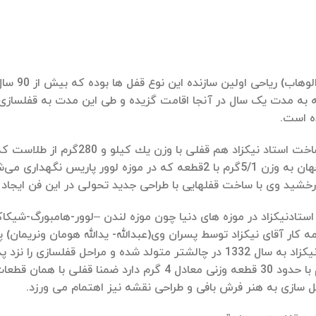
استاد عب
به مدت یک سال در آنجا اقامت گزیده و طی این مدت به قفلسازی
ده است.
از جمله قفل‌های ساخت استاد نیك
كم‌وزن‌ترین قفل جهان به وزن 5/1گرم با 2قطعه كه در موزه لوو
خشید وی با ساخت قفلهایی با طراحی جدید تحولی در این فن ایجاد ن
ه کار آقای نیکزاد توسط پسران وی(عبدالله- یدالله هومان ونریمان) 
است استاد یدالله نیکزاد به سال 1332 در چالشتر متولد شده و مرا
فل سازی به هنر فرش بافی و طراحی نقشه نیز اهتمام می ورزد.