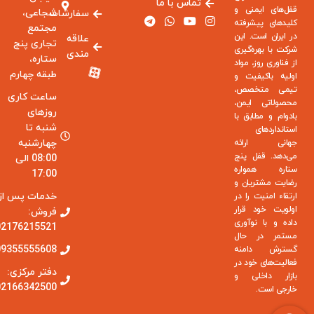
تماس با ما
قفل‌های ایمنی و
شجاعی،
سفارشات
کلیدهای پیشرفته
مجتمع
در ایران است. این
علاقه
تجاری پنج
شرکت با بهره‌گیری
مندی
ستاره،
از فناوری روز، مواد
طبقه چهارم
اولیه باکیفیت و
تیمی متخصص،
ساعت کاری
محصولاتی ایمن،
روزهای
بادوام و مطابق با
شنبه تا
استانداردهای
چهارشنبه
جهانی ارائه
می‌دهد. قفل پنج
08:00 الی
ستاره همواره
17:00
رضایت مشتریان و
خدمات پس از
ارتقاء امنیت را در
اولویت خود قرار
فروش:
داده و با نوآوری
02176215521
مستمر در حال
09355555608
گسترش دامنه
فعالیت‌های خود در
دفتر مرکزی:
بازار داخلی و
02166342500
خارجی است.