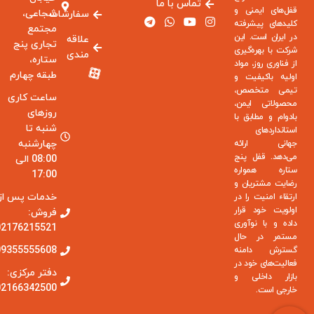
تماس با ما
قفل‌های ایمنی و
شجاعی،
سفارشات
کلیدهای پیشرفته
مجتمع
در ایران است. این
علاقه
تجاری پنج
شرکت با بهره‌گیری
مندی
ستاره،
از فناوری روز، مواد
طبقه چهارم
اولیه باکیفیت و
تیمی متخصص،
ساعت کاری
محصولاتی ایمن،
روزهای
بادوام و مطابق با
شنبه تا
استانداردهای
چهارشنبه
جهانی ارائه
می‌دهد. قفل پنج
08:00 الی
ستاره همواره
17:00
رضایت مشتریان و
خدمات پس از
ارتقاء امنیت را در
اولویت خود قرار
فروش:
داده و با نوآوری
02176215521
مستمر در حال
09355555608
گسترش دامنه
فعالیت‌های خود در
دفتر مرکزی:
بازار داخلی و
02166342500
خارجی است.