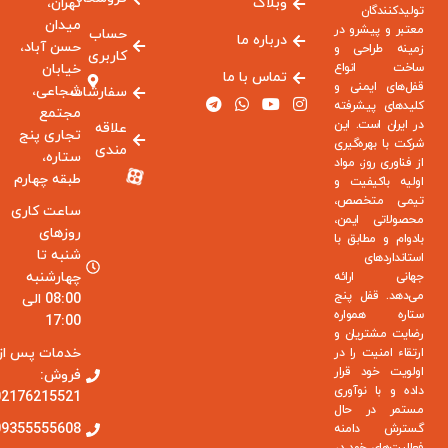
وبلاگ
تهران،
تولیدکنندگان
میدان
معتبر و پیشرو در
حساب
درباره ما
حسن آباد،
زمینه طراحی و
کاربری
ساخت انواع
خیابان
تماس با ما
قفل‌های ایمنی و
شجاعی،
سفارشات
کلیدهای پیشرفته
مجتمع
در ایران است. این
علاقه
تجاری پنج
شرکت با بهره‌گیری
مندی
ستاره،
از فناوری روز، مواد
طبقه چهارم
اولیه باکیفیت و
تیمی متخصص،
ساعت کاری
محصولاتی ایمن،
روزهای
بادوام و مطابق با
شنبه تا
استانداردهای
چهارشنبه
جهانی ارائه
می‌دهد. قفل پنج
08:00 الی
ستاره همواره
17:00
رضایت مشتریان و
خدمات پس از
ارتقاء امنیت را در
اولویت خود قرار
فروش:
داده و با نوآوری
02176215521
مستمر در حال
09355555608
گسترش دامنه