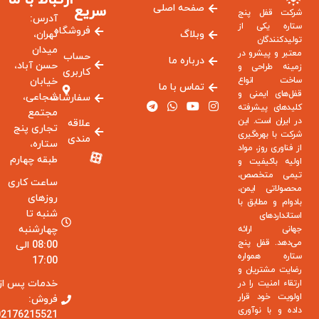
ارتباط با ما
صفحه اصلی
سریع
شرکت قفل پنج
آدرس:
ستاره یکی از
فروشگاه
وبلاگ
تهران،
تولیدکنندگان
میدان
معتبر و پیشرو در
حساب
درباره ما
حسن آباد،
زمینه طراحی و
کاربری
ساخت انواع
خیابان
تماس با ما
قفل‌های ایمنی و
شجاعی،
سفارشات
کلیدهای پیشرفته
مجتمع
در ایران است. این
علاقه
تجاری پنج
شرکت با بهره‌گیری
مندی
ستاره،
از فناوری روز، مواد
طبقه چهارم
اولیه باکیفیت و
تیمی متخصص،
ساعت کاری
محصولاتی ایمن،
روزهای
بادوام و مطابق با
شنبه تا
استانداردهای
چهارشنبه
جهانی ارائه
می‌دهد. قفل پنج
08:00 الی
ستاره همواره
17:00
رضایت مشتریان و
خدمات پس از
ارتقاء امنیت را در
اولویت خود قرار
فروش:
داده و با نوآوری
02176215521