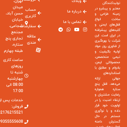
وبلاگ
تهران،
تولیدکنندگان
میدان
معتبر و پیشرو در
حساب
درباره ما
حسن آباد،
زمینه طراحی و
کاربری
ساخت انواع
خیابان
تماس با ما
قفل‌های ایمنی و
شجاعی،
سفارشات
کلیدهای پیشرفته
مجتمع
در ایران است. این
علاقه
تجاری پنج
شرکت با بهره‌گیری
مندی
ستاره،
از فناوری روز، مواد
طبقه چهارم
اولیه باکیفیت و
تیمی متخصص،
ساعت کاری
محصولاتی ایمن،
روزهای
بادوام و مطابق با
شنبه تا
استانداردهای
چهارشنبه
جهانی ارائه
می‌دهد. قفل پنج
08:00 الی
ستاره همواره
17:00
رضایت مشتریان و
خدمات پس از
ارتقاء امنیت را در
اولویت خود قرار
فروش:
داده و با نوآوری
02176215521
مستمر در حال
09355555608
گسترش دامنه