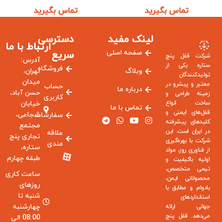
تماس بگیرید
تماس بگیرید
لینک مفید
دسترسی
ارتباط با ما
صفحه اصلی
سریع
شرکت قفل پنج
آدرس:
ستاره یکی از
فروشگاه
وبلاگ
تهران،
تولیدکنندگان
میدان
معتبر و پیشرو در
حساب
درباره ما
حسن آباد،
زمینه طراحی و
کاربری
ساخت انواع
خیابان
تماس با ما
قفل‌های ایمنی و
شجاعی،
سفارشات
کلیدهای پیشرفته
مجتمع
در ایران است. این
علاقه
تجاری پنج
شرکت با بهره‌گیری
مندی
ستاره،
از فناوری روز، مواد
طبقه چهارم
اولیه باکیفیت و
تیمی متخصص،
ساعت کاری
محصولاتی ایمن،
روزهای
بادوام و مطابق با
شنبه تا
استانداردهای
چهارشنبه
جهانی ارائه
می‌دهد. قفل پنج
08:00 الی