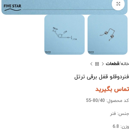
بزرگنمایی تصویر
خانه
قطعات
فنردوقلو قفل برقی ترتل
تماس بگیرید
کد محصول: 80/40-55
جنس: فنر
وزن: 6.8