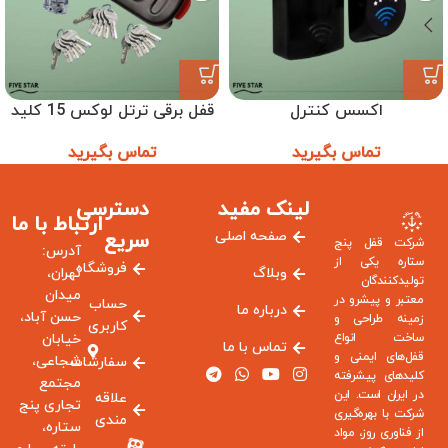
اکسس کنترل
قفل برقی ترتل لوکس 15 کلید
تماس بگیرید
تماس بگیرید
لینک مفید
دسترسی
ارتباط با ما
صفحه اصلی
سریع
شرکت قفل پنج
آدرس:
ستاره یکی از
فروشگاه
وبلاگ
تهران،
تولیدکنندگان
میدان
معتبر و پیشرو در
حساب
درباره ما
حسن آباد،
زمینه طراحی و
کاربری
ساخت انواع
خیابان
تماس با ما
قفل‌های ایمنی و
شجاعی،
سفارشات
کلیدهای پیشرفته
مجتمع
در ایران است. این
علاقه
تجاری پنج
شرکت با بهره‌گیری
مندی
ستاره،
از فناوری روز، مواد