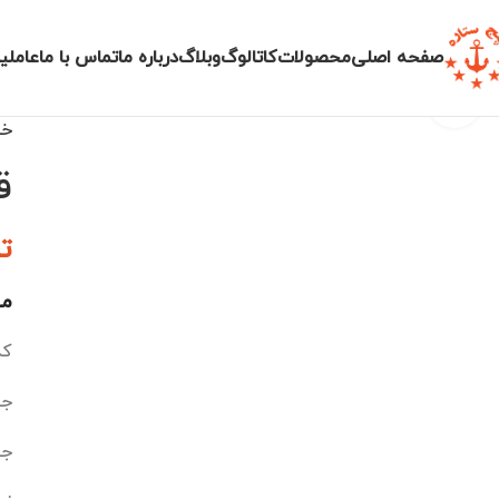
صفحه اصلی
محصولات
کاتالوگ
وبلاگ
درباره ما
تماس با ما
عاملی
بزرگنمایی تصویر
خا
ق
ت
م
کد 
جن
جن