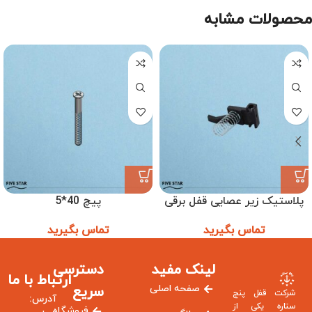
محصولات مشابه
پلاستیک زیر عصایی قفل برقی
پیچ 40*5
ترتل
تماس بگیرید
تماس بگیرید
لینک مفید
دسترسی
ارتباط با ما
صفحه اصلی
سریع
شرکت قفل پنج
آدرس:
ستاره یکی از
فروشگاه