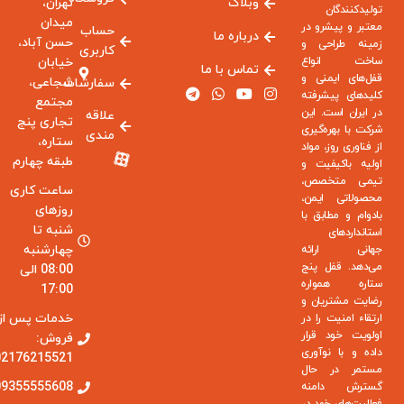
وبلاگ
تهران،
تولیدکنندگان
میدان
معتبر و پیشرو در
حساب
درباره ما
حسن آباد،
زمینه طراحی و
کاربری
ساخت انواع
خیابان
تماس با ما
قفل‌های ایمنی و
شجاعی،
سفارشات
کلیدهای پیشرفته
مجتمع
در ایران است. این
علاقه
تجاری پنج
شرکت با بهره‌گیری
مندی
ستاره،
از فناوری روز، مواد
طبقه چهارم
اولیه باکیفیت و
تیمی متخصص،
ساعت کاری
محصولاتی ایمن،
روزهای
بادوام و مطابق با
شنبه تا
استانداردهای
چهارشنبه
جهانی ارائه
می‌دهد. قفل پنج
08:00 الی
ستاره همواره
17:00
رضایت مشتریان و
خدمات پس از
ارتقاء امنیت را در
اولویت خود قرار
فروش:
داده و با نوآوری
02176215521
مستمر در حال
09355555608
گسترش دامنه