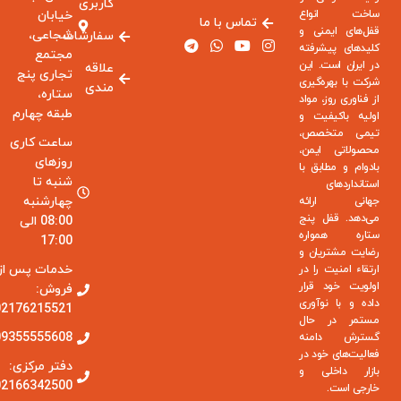
کاربری
ساخت انواع
خیابان
تماس با ما
قفل‌های ایمنی و
شجاعی،
سفارشات
کلیدهای پیشرفته
مجتمع
در ایران است. این
علاقه
تجاری پنج
شرکت با بهره‌گیری
مندی
ستاره،
از فناوری روز، مواد
طبقه چهارم
اولیه باکیفیت و
تیمی متخصص،
ساعت کاری
محصولاتی ایمن،
روزهای
بادوام و مطابق با
شنبه تا
استانداردهای
چهارشنبه
جهانی ارائه
می‌دهد. قفل پنج
08:00 الی
ستاره همواره
17:00
رضایت مشتریان و
خدمات پس از
ارتقاء امنیت را در
اولویت خود قرار
فروش:
داده و با نوآوری
02176215521
مستمر در حال
09355555608
گسترش دامنه
فعالیت‌های خود در
دفتر مرکزی:
بازار داخلی و
02166342500
خارجی است.