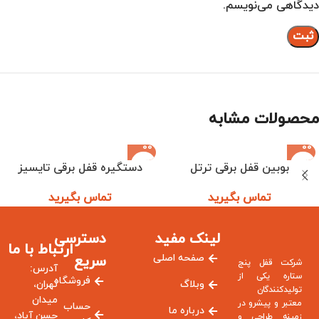
دیدگاهی می‌نویسم.
محصولات مشابه
بوبین قفل برقی ترتل
دستگیره قفل برقی تایسیز
تماس بگیرید
تماس بگیرید
لینک مفید
دسترسی
ارتباط با ما
صفحه اصلی
سریع
شرکت قفل پنج
آدرس:
ستاره یکی از
فروشگاه
وبلاگ
تهران،
تولیدکنندگان
میدان
معتبر و پیشرو در
حساب
درباره ما
حسن آباد،
زمینه طراحی و