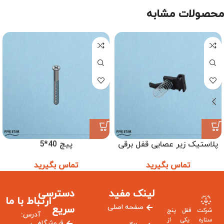
محصولات مشابه
پلاستیک زیر عصایی قفل برقی
پیچ 40*5
ترتل
تماس بگیرید
تماس بگیرید
لینک مفید
دسترسی
ارتباط با ما
صفحه اصلی
سریع
شرکت قفل پنج
آدرس:
ستاره یکی از
فروشگاه