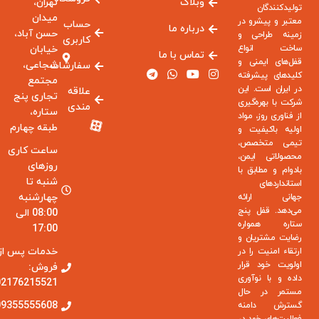
وبلاگ
تهران،
تولیدکنندگان
میدان
معتبر و پیشرو در
حساب
درباره ما
حسن آباد،
زمینه طراحی و
کاربری
ساخت انواع
خیابان
تماس با ما
قفل‌های ایمنی و
شجاعی،
سفارشات
کلیدهای پیشرفته
مجتمع
در ایران است. این
علاقه
تجاری پنج
شرکت با بهره‌گیری
مندی
ستاره،
از فناوری روز، مواد
طبقه چهارم
اولیه باکیفیت و
تیمی متخصص،
ساعت کاری
محصولاتی ایمن،
روزهای
بادوام و مطابق با
شنبه تا
استانداردهای
چهارشنبه
جهانی ارائه
می‌دهد. قفل پنج
08:00 الی
ستاره همواره
17:00
رضایت مشتریان و
خدمات پس از
ارتقاء امنیت را در
اولویت خود قرار
فروش:
داده و با نوآوری
02176215521
مستمر در حال
09355555608
گسترش دامنه