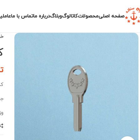
صفحه اصلی
محصولات
کاتالوگ
وبلاگ
درباره ما
تماس با ما
عاملی
خا
ک
ت
کد ک
جن
وز