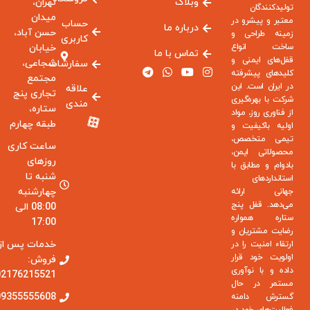
وبلاگ
تهران،
تولیدکنندگان
میدان
معتبر و پیشرو در
حساب
درباره ما
حسن آباد،
زمینه طراحی و
کاربری
ساخت انواع
خیابان
تماس با ما
قفل‌های ایمنی و
شجاعی،
سفارشات
کلیدهای پیشرفته
مجتمع
در ایران است. این
علاقه
تجاری پنج
شرکت با بهره‌گیری
مندی
ستاره،
از فناوری روز، مواد
طبقه چهارم
اولیه باکیفیت و
تیمی متخصص،
ساعت کاری
محصولاتی ایمن،
روزهای
بادوام و مطابق با
شنبه تا
استانداردهای
چهارشنبه
جهانی ارائه
می‌دهد. قفل پنج
08:00 الی
ستاره همواره
17:00
رضایت مشتریان و
خدمات پس از
ارتقاء امنیت را در
اولویت خود قرار
فروش:
داده و با نوآوری
02176215521
مستمر در حال
09355555608
گسترش دامنه