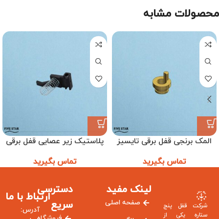
محصولات مشابه
المک برنجی قفل برقی تایسیز
پلاستیک زیر عصایی قفل برقی
ترتل
تماس بگیرید
تماس بگیرید
لینک مفید
دسترسی
ارتباط با ما
صفحه اصلی
سریع
شرکت قفل پنج
آدرس:
ستاره یکی از
فروشگاه